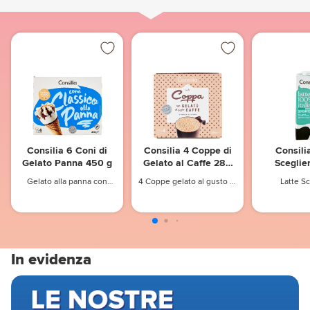
Consilia 6 Coni di
Consilia 4 Coppe di
Consili
Gelato Panna 450 g
Gelato al Caffe 280
Sceglie
g
100% Ital
Gelato alla panna con
4 Coppe gelato al gusto di
Latte S
Lu
cialda, copertura al cacao
caffè
Microfiltrato
Conser
magro, decorato con
Conser
Scre
granella di nocciole e
Microfilt
granella di nocciole
pralinata
In evidenza