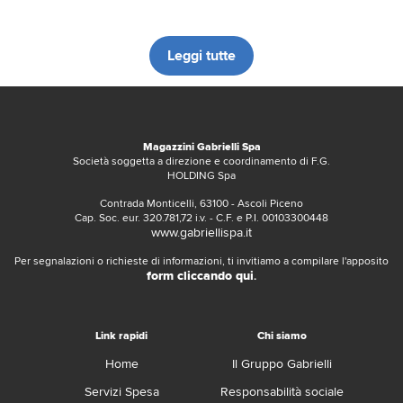
Leggi tutte
Magazzini Gabrielli Spa
Società soggetta a direzione e coordinamento di F.G.
HOLDING Spa
Contrada Monticelli, 63100 - Ascoli Piceno
Cap. Soc. eur. 320.781,72 i.v. - C.F. e P.I. 00103300448
www.gabriellispa.it
Per segnalazioni o richieste di informazioni, ti invitiamo a compilare l'apposito
form cliccando qui
.
Link rapidi
Chi siamo
Home
Il Gruppo Gabrielli
Servizi Spesa
Responsabilità sociale