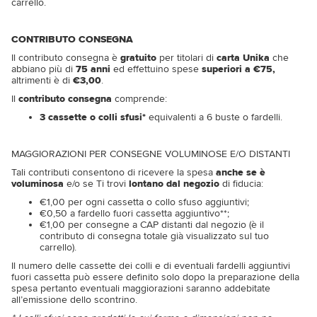
carrello.
CONTRIBUTO CONSEGNA
Il contributo consegna è
gratuito
per titolari di
carta Unika
che
abbiano più di
75 anni
ed effettuino spese
superiori a €75,
altrimenti è di
€3,00
.
Il
contributo
consegna
comprende:
3
cassette o colli sfusi*
equivalenti a 6 buste o fardelli.
MAGGIORAZIONI PER CONSEGNE VOLUMINOSE E/O DISTANTI
Tali contributi consentono di ricevere la spesa
anche se è
voluminosa
e/o se Ti trovi
lontano dal negozio
di fiducia:
€1,00 per ogni cassetta o collo sfuso aggiuntivi;
€0,50 a fardello fuori cassetta aggiuntivo**;
€1,00 per consegne a CAP distanti dal negozio (è il
contributo di consegna totale già visualizzato sul tuo
carrello).
Il numero delle cassette dei colli e di eventuali fardelli aggiuntivi
fuori cassetta può essere definito solo dopo la preparazione della
spesa pertanto eventuali maggiorazioni saranno addebitate
all’emissione dello scontrino.