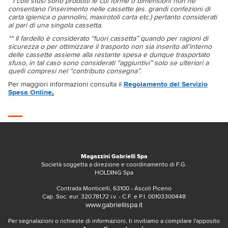
* I colli sfusi sono prodotti le cui forme o dimensioni non ne
consentano l’inserimento nelle cassette (es. grandi confezioni di
carta igienica o pannolini, maxirotoli carta etc.) pertanto considerati
al pari di una singola cassetta.
** Il fardello è considerato “fuori cassetta” quando per ragioni di
sicurezza o per ottimizzare il trasporto non sia inserito all’interno
delle cassette assieme alla restante spesa e dunque trasportato
sfuso, in tal caso sono considerati “aggiuntivi” solo se ulteriori a
quelli compresi nel “contributo consegna”.
Per maggiori informazioni consulta il
Regolamento del Servizio
Spesa Online
.
Magazzini Gabrielli Spa
Società soggetta a direzione e coordinamento di F.G.
HOLDING Spa
Contrada Monticelli, 63100 - Ascoli Piceno
Cap. Soc. eur. 320.781,72 i.v. - C.F. e P.I. 00103300448
www.gabriellispa.it
Per segnalazioni o richieste di informazioni, ti invitiamo a compilare l'apposito