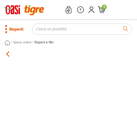
0
Reparti
/
/
Spesa online
Reparti e filtri