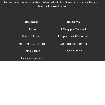
Per segnalazioni o richieste di informazioni, ti invitiamo a compilare l'apposito
form cliccando qui
.
Link rapidi
Chi siamo
Home
Il Gruppo Gabrielli
Servizi Spesa
Responsabilità sociale
Negozi e Volantini
Comunicati stampa
Carta Unika
Codice etico
Lavora con noi
Franchising
Contatti
Termini e Condizioni
Privacy e Cookie Policy