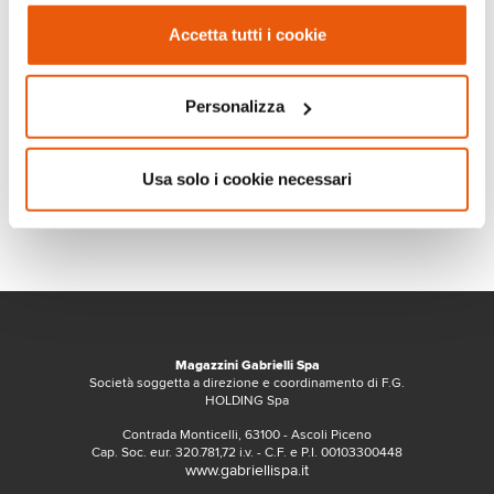
Accetta tutti i cookie
Personalizza
Usa solo i cookie necessari
Magazzini Gabrielli Spa
Società soggetta a direzione e coordinamento di F.G.
HOLDING Spa
Contrada Monticelli, 63100 - Ascoli Piceno
Cap. Soc. eur. 320.781,72 i.v. - C.F. e P.I. 00103300448
www.gabriellispa.it