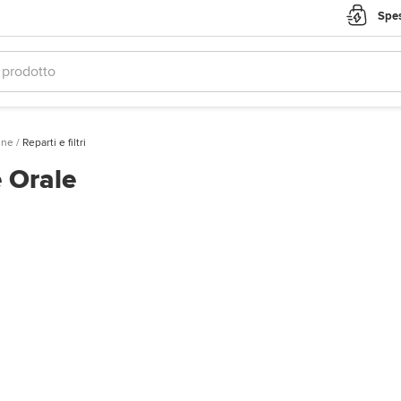
Spes
ine
/
Reparti e filtri
e Orale