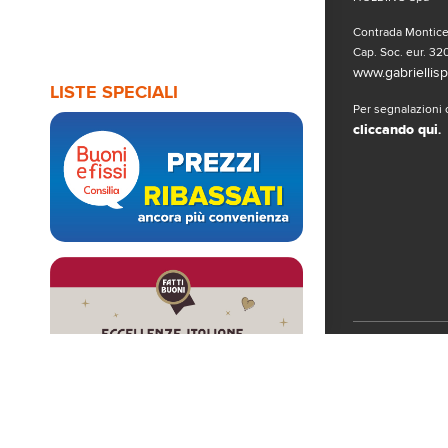
Contrada Monticel
Cap. Soc. eur. 320
www.gabriellispa
LISTE SPECIALI
Per segnalazioni o
cliccando qui
.
Seguici sui 
© Copyright 2019
www.gabriellispa