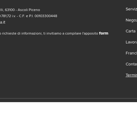
Servi
li, 63100 - Ascoli Piceno
.781,72 i.v. - C.F. e P.I. 00103300448
Negozi
.it
Carta
form
 richieste di informazioni, ti invitiamo a compilare l'apposito
Lavor
Franc
Contat
Termin
social
Scari
 | Gruppo Gabrielli | La società adotta il Codice Etico D.L.gs. 23/1/01 vis
.it |