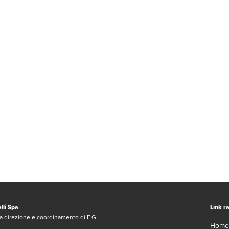
lli Spa
Link ra
a direzione e coordinamento di F.G.
Home