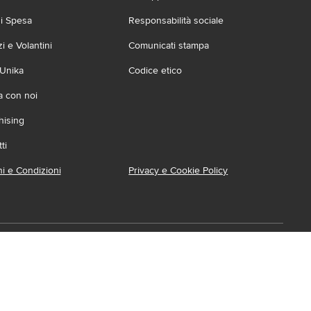
zi Spesa
Responsabilità sociale
 e Volantini
Comunicati stampa
 Unika
Codice etico
a con noi
hising
ti
i e Condizioni
Privacy e Cookie Policy
ca l'App
ionabile su:
Accessibilità