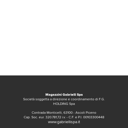
Magazzini Gabrielli Spa
Società soggetta a direzione e coordinamento di F.G.
HOLDING Spa
Contrada Monticelli, 63100 - Ascoli Piceno
Cap. Soc. eur. 320.781,72 i.v. - C.F. e P.I. 00103300448
www.gabriellispa.it