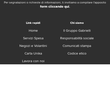
Per segnalazioni o richieste di informazioni, ti invitiamo a compilare l'apposito
form cliccando qui
.
Link rapidi
Chi siamo
Home
Il Gruppo Gabrielli
Servizi Spesa
Responsabilità sociale
Negozi e Volantini
Comunicati stampa
Carta Unika
Codice etico
Lavora con noi
Franchising
Contatti
Termini e Condizioni
Privacy e Cookie Policy