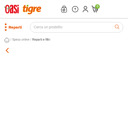
0
Reparti
/
/
Spesa online
Reparti e filtri