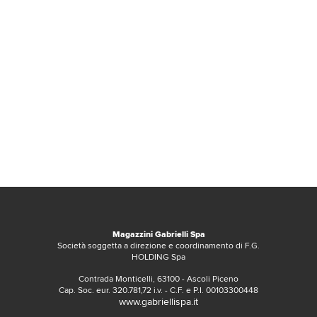
Magazzini Gabrielli Spa
Società soggetta a direzione e coordinamento di F.G.
HOLDING Spa
Contrada Monticelli, 63100 - Ascoli Piceno
Cap. Soc. eur. 320.781,72 i.v. - C.F. e P.I. 00103300448
www.gabriellispa.it