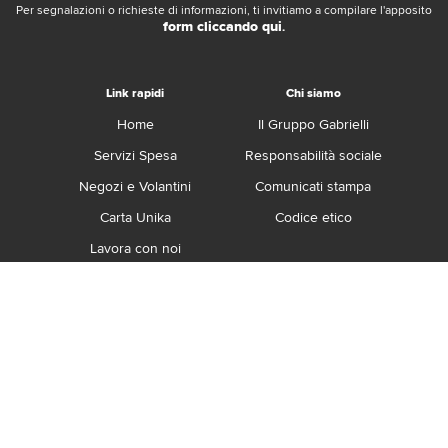
Per segnalazioni o richieste di informazioni, ti invitiamo a compilare l'apposito
form cliccando qui
.
Link rapidi
Chi siamo
Home
Il Gruppo Gabrielli
Servizi Spesa
Responsabilità sociale
Negozi e Volantini
Comunicati stampa
Carta Unika
Codice etico
Lavora con noi
Franchising
Contatti
Termini e Condizioni
Privacy e Cookie Policy