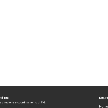
lli Spa
Link ra
a direzione e coordinamento di F.G.
Home