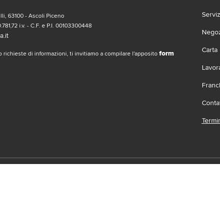
Servi
li, 63100 - Ascoli Piceno
.781,72 i.v. - C.F. e P.I. 00103300448
Negozi
.it
Carta
form
 richieste di informazioni, ti invitiamo a compilare l'apposito
Lavor
Franc
Contat
Termin
social
Scari
 | Gruppo Gabrielli | La società adotta il Codice Etico D.L.gs. 23/1/01 vis
.it |