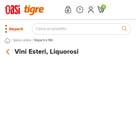
0
Reparti
/
/
Spesa online
Reparti e filtri
Vini Esteri, Liquorosi