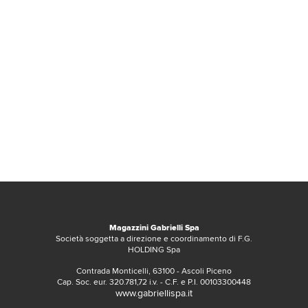
Magazzini Gabrielli Spa
Società soggetta a direzione e coordinamento di F.G.
HOLDING Spa
Contrada Monticelli, 63100 - Ascoli Piceno
Cap. Soc. eur. 320.781,72 i.v. - C.F. e P.I. 00103300448
www.gabriellispa.it