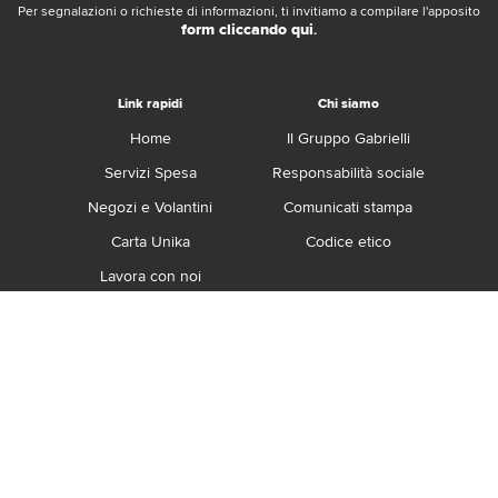
Per segnalazioni o richieste di informazioni, ti invitiamo a compilare l'apposito
form cliccando qui
.
Link rapidi
Chi siamo
Home
Il Gruppo Gabrielli
Servizi Spesa
Responsabilità sociale
Negozi e Volantini
Comunicati stampa
Carta Unika
Codice etico
Lavora con noi
Franchising
Contatti
Termini e Condizioni
Privacy e Cookie Policy