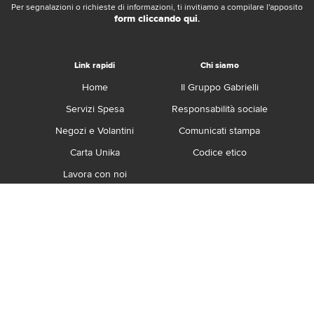
Per segnalazioni o richieste di informazioni, ti invitiamo a compilare l'apposito
form cliccando qui
.
Link rapidi
Chi siamo
Home
Il Gruppo Gabrielli
Servizi Spesa
Responsabilità sociale
Negozi e Volantini
Comunicati stampa
Carta Unika
Codice etico
Lavora con noi
Franchising
Contatti
Termini e Condizioni
Privacy e Cookie Policy