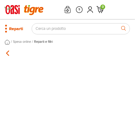
0
Reparti
/
/
Spesa online
Reparti e filtri