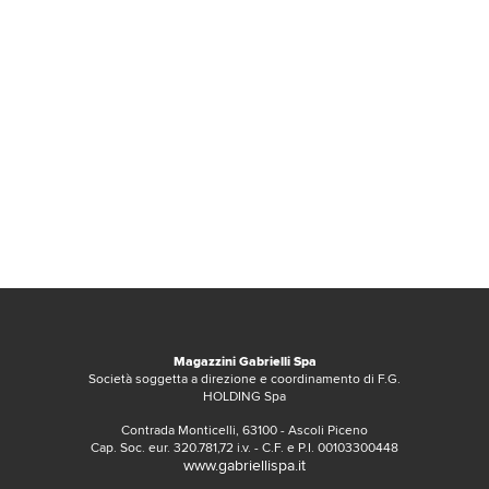
Magazzini Gabrielli Spa
Società soggetta a direzione e coordinamento di F.G.
HOLDING Spa
Contrada Monticelli, 63100 - Ascoli Piceno
Cap. Soc. eur. 320.781,72 i.v. - C.F. e P.I. 00103300448
www.gabriellispa.it