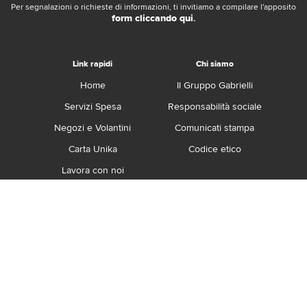
Per segnalazioni o richieste di informazioni, ti invitiamo a compilare l'apposito
form cliccando qui
.
Link rapidi
Chi siamo
Home
Il Gruppo Gabrielli
Servizi Spesa
Responsabilità sociale
Negozi e Volantini
Comunicati stampa
Carta Unika
Codice etico
Lavora con noi
Franchising
Contatti
Termini e Condizioni
Privacy e Cookie Policy