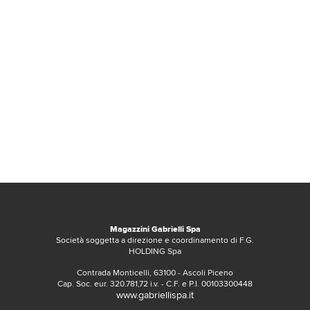
Magazzini Gabrielli Spa
Società soggetta a direzione e coordinamento di F.G.
HOLDING Spa
Contrada Monticelli, 63100 - Ascoli Piceno
Cap. Soc. eur. 320.781,72 i.v. - C.F. e P.I. 00103300448
www.gabriellispa.it