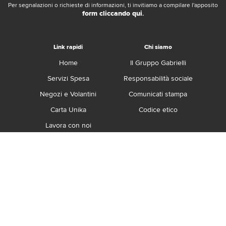
Per segnalazioni o richieste di informazioni, ti invitiamo a compilare l'apposito
form cliccando qui
.
Link rapidi
Chi siamo
Home
Il Gruppo Gabrielli
Servizi Spesa
Responsabilità sociale
Negozi e Volantini
Comunicati stampa
Carta Unika
Codice etico
Lavora con noi
Franchising
Contatti
Termini e Condizioni
Privacy e Cookie Policy