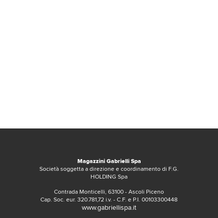
Magazzini Gabrielli Spa
Società soggetta a direzione e coordinamento di F.G.
HOLDING Spa
Contrada Monticelli, 63100 - Ascoli Piceno
Cap. Soc. eur. 320.781,72 i.v. - C.F. e P.I. 00103300448
www.gabriellispa.it