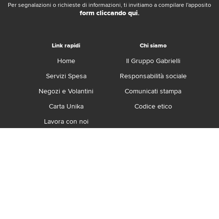
Per segnalazioni o richieste di informazioni, ti invitiamo a compilare l'apposito
form cliccando qui
.
Link rapidi
Chi siamo
Home
Il Gruppo Gabrielli
Servizi Spesa
Responsabilità sociale
Negozi e Volantini
Comunicati stampa
Carta Unika
Codice etico
Lavora con noi
Franchising
Contatti
Termini e Condizioni
Privacy e Cookie Policy