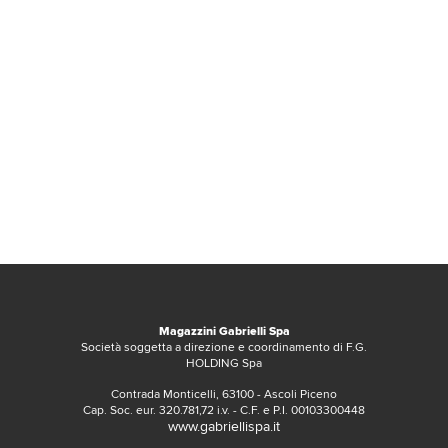
Magazzini Gabrielli Spa
Società soggetta a direzione e coordinamento di F.G.
HOLDING Spa
Contrada Monticelli, 63100 - Ascoli Piceno
Cap. Soc. eur. 320.781,72 i.v. - C.F. e P.I. 00103300448
www.gabriellispa.it