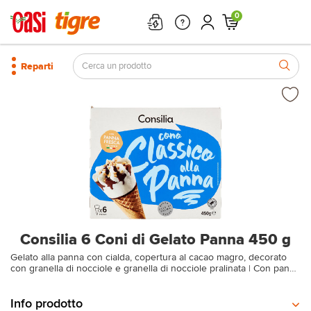
0
Reparti
Consilia 6 Coni di Gelato Panna 450 g
Gelato alla panna con cialda, copertura al cacao magro, decorato
con granella di nocciole e granella di nocciole pralinata | Con panna
fresca italiana Cono Classico alla Panna Senza olio di palma x6
Pezzi (Scatola da 450 gr)
Info prodotto