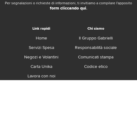
Per segnalazioni o richieste di informazioni, ti invitiamo a compilare l'apposito
form cliccando qui
.
Link rapidi
Chi siamo
Home
Il Gruppo Gabrielli
Servizi Spesa
Responsabilità sociale
Negozi e Volantini
Comunicati stampa
Carta Unika
Codice etico
Lavora con noi
Franchising
Contatti
Termini e Condizioni
Privacy e Cookie Policy