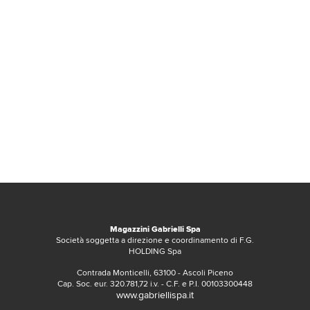
Magazzini Gabrielli Spa
Società soggetta a direzione e coordinamento di F.G.
HOLDING Spa
Contrada Monticelli, 63100 - Ascoli Piceno
Cap. Soc. eur. 320.781,72 i.v. - C.F. e P.I. 00103300448
www.gabriellispa.it