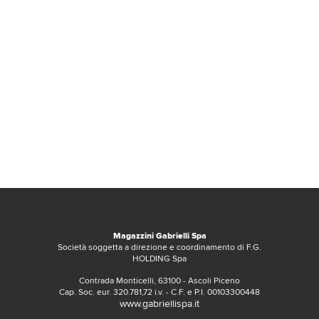
Magazzini Gabrielli Spa
Società soggetta a direzione e coordinamento di F.G.
HOLDING Spa
Contrada Monticelli, 63100 - Ascoli Piceno
Cap. Soc. eur. 320.781,72 i.v. - C.F. e P.I. 00103300448
www.gabriellispa.it