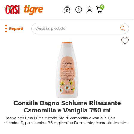
0
Reparti
Consilia Bagno Schiuma Rilassante
Camomilla e Vaniglia 750 ml
Bagno schiuma | Con estratti bio di camomilla e vaniglia Con
vitamina E, provitamina B5 e glicerina Dermatologicamente testato
Formula senza opacizzante* *Gli opacizzanti sono ingredienti privi
di efficacia detergente, spesso usati per rendere visivamente più