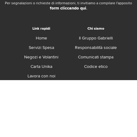
Per segnalazioni o richieste di informazioni, ti invitiamo a compilare l'apposito
form cliccando qui
.
Link rapidi
Chi siamo
Home
Il Gruppo Gabrielli
Servizi Spesa
Responsabilità sociale
Negozi e Volantini
Comunicati stampa
Carta Unika
Codice etico
Lavora con noi
Franchising
Contatti
Termini e Condizioni
Privacy e Cookie Policy