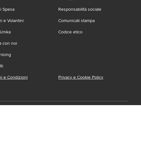
zi Spesa
Responsabilità sociale
 e Volantini
Comunicati stampa
 Unika
Codice etico
a con noi
hising
ti
i e Condizioni
Privacy e Cookie Policy
ca l'App
ionabile su:
Accessibilità