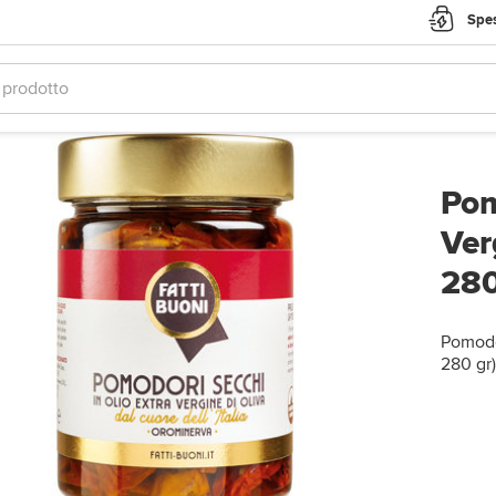
Spes
Pom
Ver
28
Pomodor
280 gr)