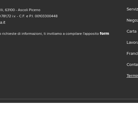
Servi
li, 63100 - Ascoli Piceno
.781,72 i.v. - C.F. e P.I. 00103300448
Negozi
.it
Carta
form
 richieste di informazioni, ti invitiamo a compilare l'apposito
Lavor
Franc
Contat
Termin
social
Scari
 | Gruppo Gabrielli | La società adotta il Codice Etico D.L.gs. 23/1/01 vis
.it |