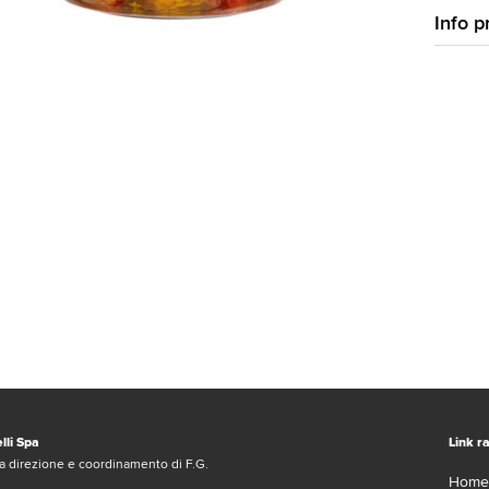
Info p
lli Spa
Link ra
a direzione e coordinamento di F.G.
Home