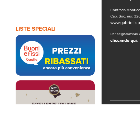
Contrada Monticel
Cap. Soc. eur. 320
www.gabriellispa
LISTE SPECIALI
Per segnalazioni o
cliccando qui
.
Seguici sui 
© Copyright 2019
www.gabriellispa