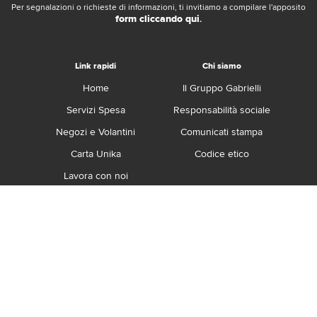
Per segnalazioni o richieste di informazioni, ti invitiamo a compilare l'apposito
form cliccando qui
.
Link rapidi
Chi siamo
Home
Il Gruppo Gabrielli
Servizi Spesa
Responsabilità sociale
Negozi e Volantini
Comunicati stampa
Carta Unika
Codice etico
Lavora con noi
Franchising
Contatti
Termini e Condizioni
Privacy e Cookie Policy