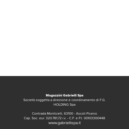
Magazzini Gabrielli Spa
Società soggetta a direzione e coordinamento di F.G.
HOLDING Spa
Contrada Monticelli, 63100 - Ascoli Piceno
Cap. Soc. eur. 320.781,72 i.v. - C.F. e P.I. 00103300448
www.gabriellispa.it