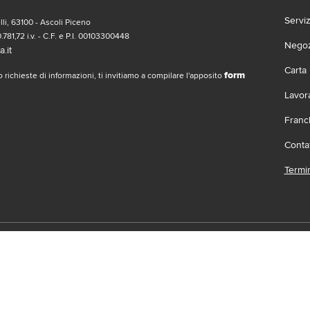
Servi
li, 63100 - Ascoli Piceno
.781,72 i.v. - C.F. e P.I. 00103300448
Negozi
.it
Carta
form
 richieste di informazioni, ti invitiamo a compilare l'apposito
Lavor
Franc
Contat
Termin
social
Scari
 | Gruppo Gabrielli | La società adotta il Codice Etico D.L.gs. 23/1/01 vis
.it |