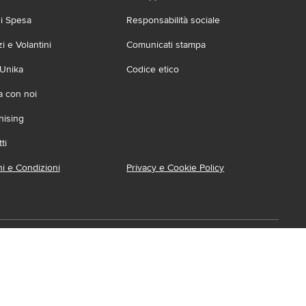
zi Spesa
Responsabilità sociale
 e Volantini
Comunicati stampa
 Unika
Codice etico
a con noi
hising
ti
i e Condizioni
Privacy e Cookie Policy
ca l'App
ionabile su:
Accessibilità