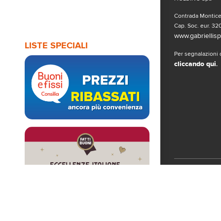
Contrada Monticel
Cap. Soc. eur. 320
www.gabriellispa
LISTE SPECIALI
Per segnalazioni o
cliccando qui
.
Seguici sui 
© Copyright 2019
www.gabriellispa