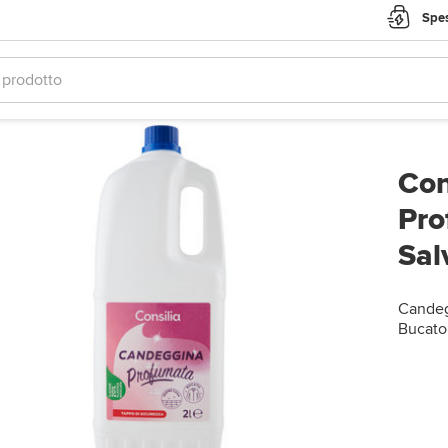
Spes
Con
Pro
Sal
Candegg
Bucato 