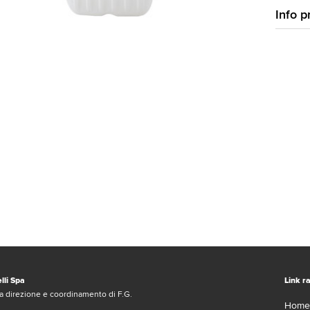
Info p
lli Spa
Link ra
a direzione e coordinamento di F.G.
Home