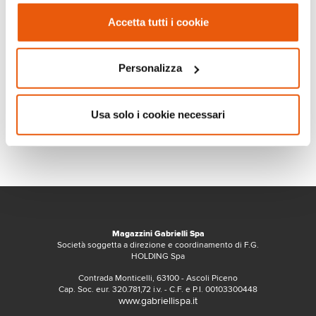
Accetta tutti i cookie
Personalizza
Usa solo i cookie necessari
Magazzini Gabrielli Spa
Società soggetta a direzione e coordinamento di F.G.
HOLDING Spa
Contrada Monticelli, 63100 - Ascoli Piceno
Cap. Soc. eur. 320.781,72 i.v. - C.F. e P.I. 00103300448
www.gabriellispa.it