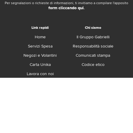
Per segnalazioni o richieste di informazioni, ti invitiamo a compilare l'apposito
form cliccando qui
.
Link rapidi
Chi siamo
Home
Il Gruppo Gabrielli
Servizi Spesa
Responsabilità sociale
Negozi e Volantini
Comunicati stampa
Carta Unika
Codice etico
Lavora con noi
Franchising
Contatti
Termini e Condizioni
Privacy e Cookie Policy