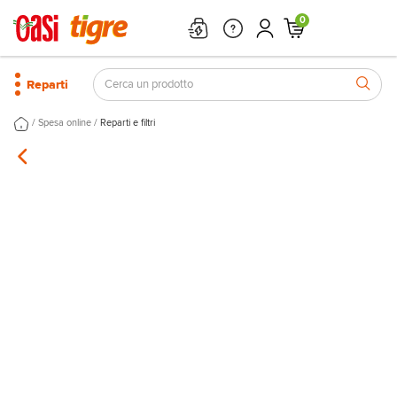
0
Reparti
/
/
Spesa online
Reparti e filtri