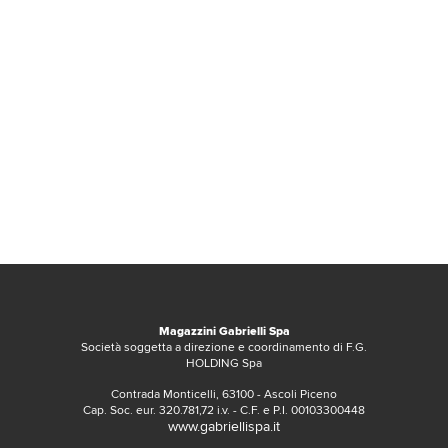
Magazzini Gabrielli Spa
Società soggetta a direzione e coordinamento di F.G.
HOLDING Spa
Contrada Monticelli, 63100 - Ascoli Piceno
Cap. Soc. eur. 320.781,72 i.v. - C.F. e P.I. 00103300448
www.gabriellispa.it