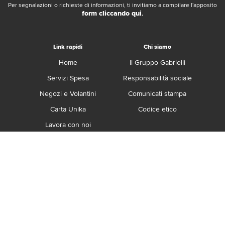
Per segnalazioni o richieste di informazioni, ti invitiamo a compilare l'apposito
form cliccando qui
.
Link rapidi
Chi siamo
Home
Il Gruppo Gabrielli
Servizi Spesa
Responsabilità sociale
Negozi e Volantini
Comunicati stampa
Carta Unika
Codice etico
Lavora con noi
Franchising
Contatti
Termini e Condizioni
Privacy e Cookie Policy