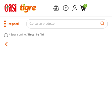
0
Reparti
/
/
Spesa online
Reparti e filtri