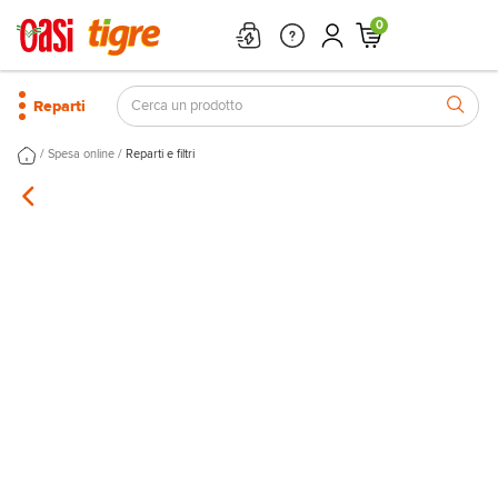
0
Reparti
/
/
Spesa online
Reparti e filtri