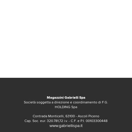
Magazzini Gabrielli Spa
Società soggetta a direzione e coordinamento di F.G.
HOLDING Spa
Contrada Monticelli, 63100 - Ascoli Piceno
Cap. Soc. eur. 320.781,72 i.v. - C.F. e P.I. 00103300448
www.gabriellispa.it