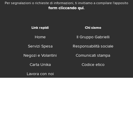
Per segnalazioni o richieste di informazioni, ti invitiamo a compilare l'apposito
form cliccando qui
.
Link rapidi
Chi siamo
Home
Il Gruppo Gabrielli
Servizi Spesa
Responsabilità sociale
Negozi e Volantini
Comunicati stampa
Carta Unika
Codice etico
Lavora con noi
Franchising
Contatti
Termini e Condizioni
Privacy e Cookie Policy