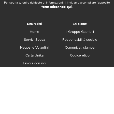
Per segnalazioni o richieste di informazioni, ti invitiamo a compilare l'apposito
form cliccando qui
.
Link rapidi
Chi siamo
Home
Il Gruppo Gabrielli
Servizi Spesa
Responsabilità sociale
Negozi e Volantini
Comunicati stampa
Carta Unika
Codice etico
Lavora con noi
Franchising
Contatti
Termini e Condizioni
Privacy e Cookie Policy