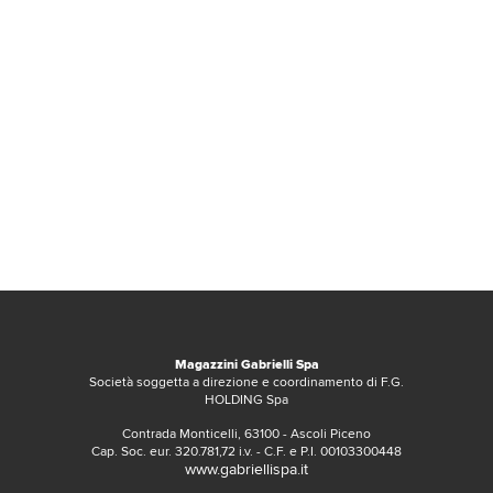
Magazzini Gabrielli Spa
Società soggetta a direzione e coordinamento di F.G.
HOLDING Spa
Contrada Monticelli, 63100 - Ascoli Piceno
Cap. Soc. eur. 320.781,72 i.v. - C.F. e P.I. 00103300448
www.gabriellispa.it