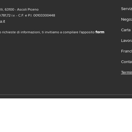
Servi
li, 63100 - Ascoli Piceno
.781,72 i.v. - C.F. e P.I. 00103300448
Negozi
.it
Carta
form
 richieste di informazioni, ti invitiamo a compilare l'apposito
Lavor
Franc
Contat
Termin
social
Scari
 | Gruppo Gabrielli | La società adotta il Codice Etico D.L.gs. 23/1/01 vis
.it |