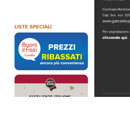
Contrada Monticel
Cap. Soc. eur. 320
www.gabriellispa
LISTE SPECIALI
Per segnalazioni o
cliccando qui
.
Seguici sui 
© Copyright 2019
www.gabriellispa