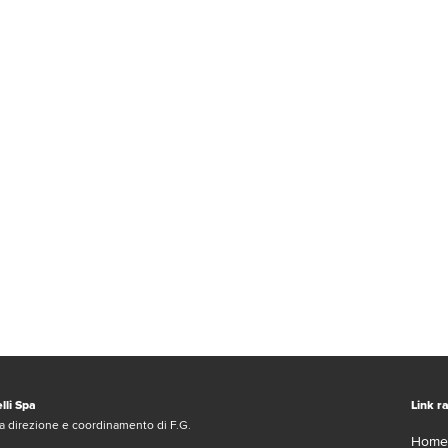
lli Spa
Link ra
a direzione e coordinamento di F.G.
Home