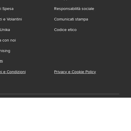
zi Spesa
Responsabilità sociale
 e Volantini
Comunicati stampa
 Unika
Codice etico
a con noi
hising
ti
i e Condizioni
Privacy e Cookie Policy
ca l'App
ionabile su:
Accessibilità