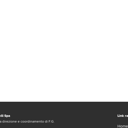
lli Spa
Link ra
a direzione e coordinamento di F.G.
Home