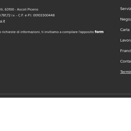
Servi
li, 63100 - Ascoli Piceno
.781,72 i.v. - C.F. e P.I. 00103300448
Negozi
.it
Carta
form
 richieste di informazioni, ti invitiamo a compilare l'apposito
Lavor
Franc
Contat
Termin
social
Scari
 | Gruppo Gabrielli | La società adotta il Codice Etico D.L.gs. 23/1/01 vis
.it |