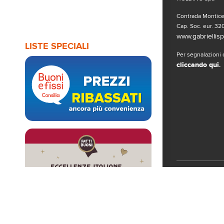
Contrada Monticel
Cap. Soc. eur. 320
www.gabriellispa
LISTE SPECIALI
Per segnalazioni o
cliccando qui
.
Seguici sui 
© Copyright 2019
www.gabriellispa