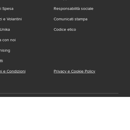
zi Spesa
Responsabilità sociale
 e Volantini
Comunicati stampa
 Unika
Codice etico
a con noi
hising
ti
i e Condizioni
Privacy e Cookie Policy
ca l'App
ionabile su:
Accessibilità