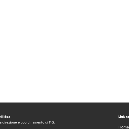
lli Spa
Link ra
a direzione e coordinamento di F.G.
Home