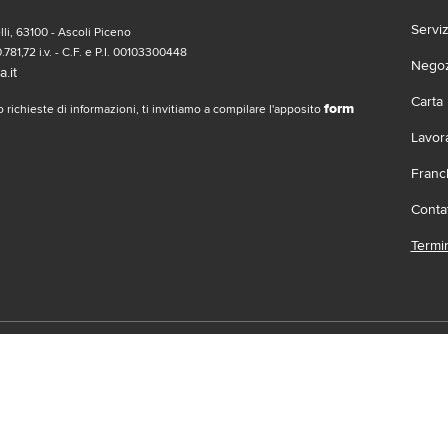
Servi
li, 63100 - Ascoli Piceno
.781,72 i.v. - C.F. e P.I. 00103300448
Negozi
.it
Carta
form
 richieste di informazioni, ti invitiamo a compilare l'apposito
Lavor
Franc
Contat
Termin
social
Scari
 | Gruppo Gabrielli | La società adotta il Codice Etico D.L.gs. 23/1/01 vis
.it |