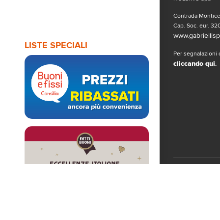
Contrada Monticel
Cap. Soc. eur. 320
www.gabriellispa
LISTE SPECIALI
Per segnalazioni o
cliccando qui
.
Seguici sui 
© Copyright 2019
www.gabriellispa