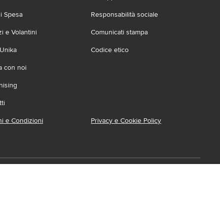
zi Spesa
Responsabilità sociale
 e Volantini
Comunicati stampa
 Unika
Codice etico
a con noi
hising
ti
i e Condizioni
Privacy e Cookie Policy
ca l'App
ionabile su:
Accessibilità