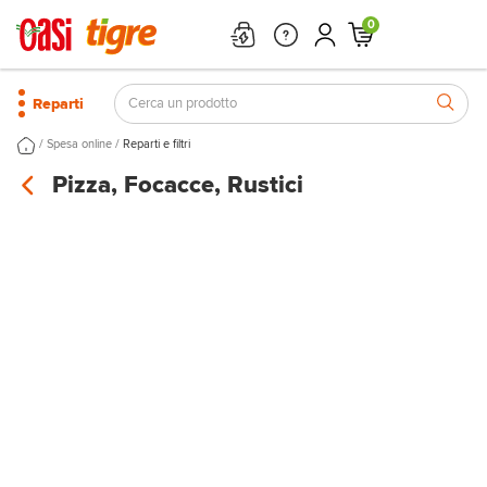
0
Reparti
/
/
Spesa online
Reparti e filtri
Pizza, Focacce, Rustici