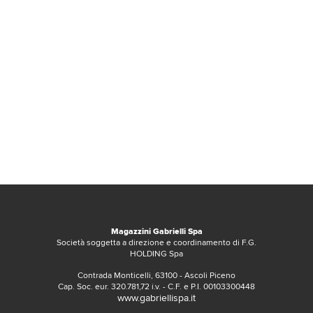
Magazzini Gabrielli Spa
Società soggetta a direzione e coordinamento di F.G.
HOLDING Spa
Contrada Monticelli, 63100 - Ascoli Piceno
Cap. Soc. eur. 320.781,72 i.v. - C.F. e P.I. 00103300448
www.gabriellispa.it