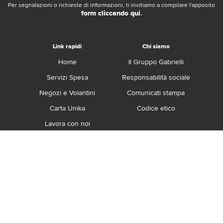
Per segnalazioni o richieste di informazioni, ti invitiamo a compilare l'apposito
form cliccando qui
.
Link rapidi
Chi siamo
Home
Il Gruppo Gabrielli
Servizi Spesa
Responsabilità sociale
Negozi e Volantini
Comunicati stampa
Carta Unika
Codice etico
Lavora con noi
Franchising
Contatti
Termini e Condizioni
Privacy e Cookie Policy