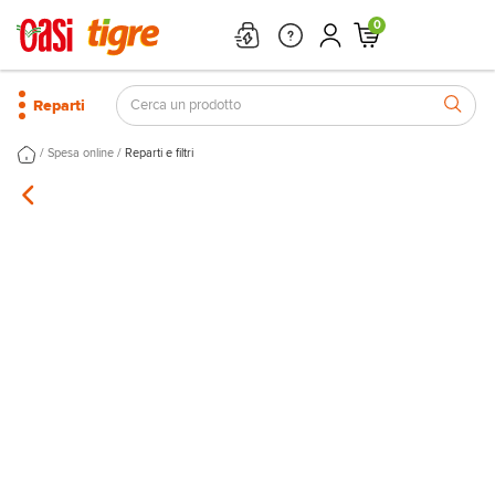
0
Reparti
/
/
Spesa online
Reparti e filtri