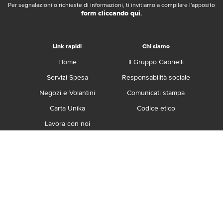
Per segnalazioni o richieste di informazioni, ti invitiamo a compilare l'apposito
form cliccando qui
.
Link rapidi
Chi siamo
Home
Il Gruppo Gabrielli
Servizi Spesa
Responsabilità sociale
Negozi e Volantini
Comunicati stampa
Carta Unika
Codice etico
Lavora con noi
Franchising
Contatti
Termini e Condizioni
Privacy e Cookie Policy