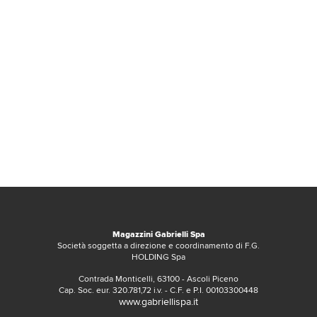
Magazzini Gabrielli Spa
Società soggetta a direzione e coordinamento di F.G.
HOLDING Spa
Contrada Monticelli, 63100 - Ascoli Piceno
Cap. Soc. eur. 320.781,72 i.v. - C.F. e P.I. 00103300448
www.gabriellispa.it