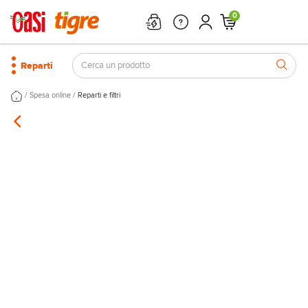
0
Reparti
/
/
Spesa online
Reparti e filtri