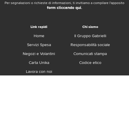
Per segnalazioni o richieste di informazioni, ti invitiamo a compilare l'apposito
form cliccando qui
.
Link rapidi
Chi siamo
Home
Il Gruppo Gabrielli
Servizi Spesa
Responsabilità sociale
Negozi e Volantini
Comunicati stampa
Carta Unika
Codice etico
Lavora con noi
Franchising
Contatti
Termini e Condizioni
Privacy e Cookie Policy