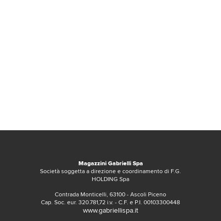
Magazzini Gabrielli Spa
Società soggetta a direzione e coordinamento di F.G.
HOLDING Spa
Contrada Monticelli, 63100 - Ascoli Piceno
Cap. Soc. eur. 320.781,72 i.v. - C.F. e P.I. 00103300448
www.gabriellispa.it