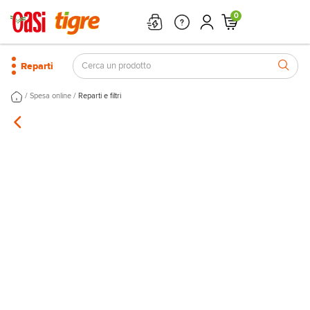
0
Reparti
/
/
Spesa online
Reparti e filtri