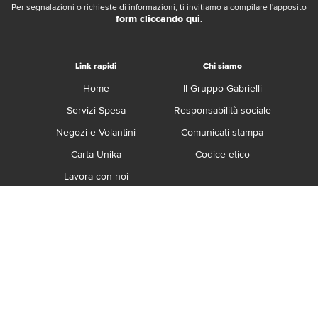
Per segnalazioni o richieste di informazioni, ti invitiamo a compilare l'apposito
form cliccando qui
.
Link rapidi
Chi siamo
Home
Il Gruppo Gabrielli
Servizi Spesa
Responsabilità sociale
Negozi e Volantini
Comunicati stampa
Carta Unika
Codice etico
Lavora con noi
Franchising
Contatti
Termini e Condizioni
Privacy e Cookie Policy