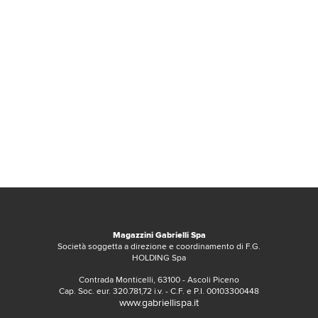
Magazzini Gabrielli Spa
Società soggetta a direzione e coordinamento di F.G.
HOLDING Spa
Contrada Monticelli, 63100 - Ascoli Piceno
Cap. Soc. eur. 320.781,72 i.v. - C.F. e P.I. 00103300448
www.gabriellispa.it