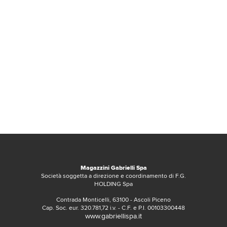
Magazzini Gabrielli Spa
Società soggetta a direzione e coordinamento di F.G.
HOLDING Spa
Contrada Monticelli, 63100 - Ascoli Piceno
Cap. Soc. eur. 320.781,72 i.v. - C.F. e P.I. 00103300448
www.gabriellispa.it