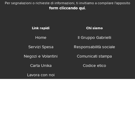
Per segnalazioni o richieste di informazioni, ti invitiamo a compilare l'apposito
form cliccando qui
.
Link rapidi
Chi siamo
Home
Il Gruppo Gabrielli
Servizi Spesa
Responsabilità sociale
Negozi e Volantini
Comunicati stampa
Carta Unika
Codice etico
Lavora con noi
Franchising
Contatti
Termini e Condizioni
Privacy e Cookie Policy