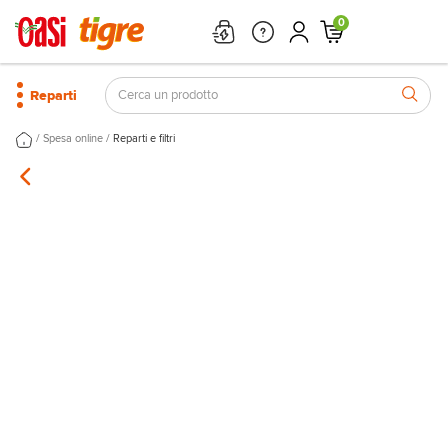
0
Reparti
/
/
Spesa online
Reparti e filtri