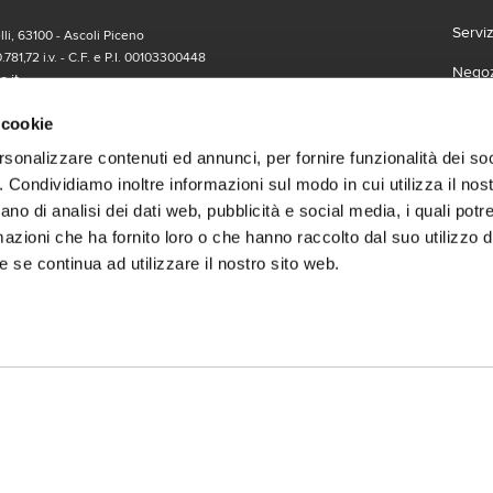
Servi
li, 63100 - Ascoli Piceno
.781,72 i.v. - C.F. e P.I. 00103300448
Negozi
.it
Carta
form
 richieste di informazioni, ti invitiamo a compilare l'apposito
 cookie
Lavor
rsonalizzare contenuti ed annunci, per fornire funzionalità dei so
o. Condividiamo inoltre informazioni sul modo in cui utilizza il nost
Franc
ano di analisi dei dati web, pubblicità e social media, i quali pot
Contat
azioni che ha fornito loro o che hanno raccolto dal suo utilizzo de
 se continua ad utilizzare il nostro sito web.
Termin
social
Scari
 | Gruppo Gabrielli | La società adotta il Codice Etico D.L.gs. 23/1/01 vis
.it |