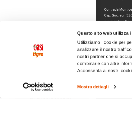
Contrada Monticel
Cap. Soc. eur. 320
www.gabriellispa
LISTE SPECIALI
Per segnalazioni o
Questo sito web utilizza i
cliccando qui
.
Utilizziamo i cookie per pe
analizzare il nostro traffic
nostri partner che si occup
combinarle con altre inform
Acconsenta ai nostri cookie
Mostra dettagli
Seguici sui 
© Copyright 2019
www.gabriellispa