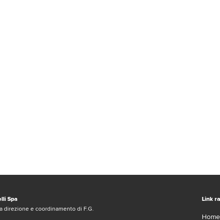
lli Spa
Link ra
a direzione e coordinamento di F.G.
Home