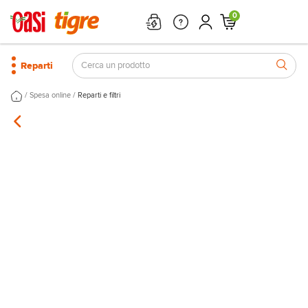
0
Reparti
/
/
Spesa online
Reparti e filtri