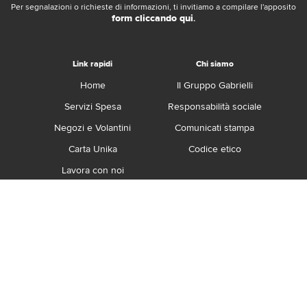
Per segnalazioni o richieste di informazioni, ti invitiamo a compilare l'apposito
form cliccando qui
.
Link rapidi
Chi siamo
Home
Il Gruppo Gabrielli
Servizi Spesa
Responsabilità sociale
Negozi e Volantini
Comunicati stampa
Carta Unika
Codice etico
Lavora con noi
Franchising
Contatti
Termini e Condizioni
Privacy e Cookie Policy