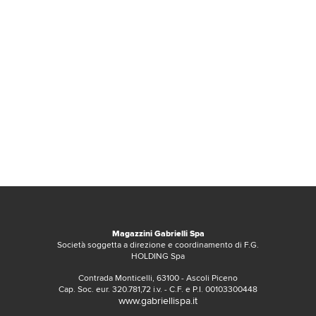
Magazzini Gabrielli Spa
Società soggetta a direzione e coordinamento di F.G.
HOLDING Spa
Contrada Monticelli, 63100 - Ascoli Piceno
Cap. Soc. eur. 320.781,72 i.v. - C.F. e P.I. 00103300448
www.gabriellispa.it