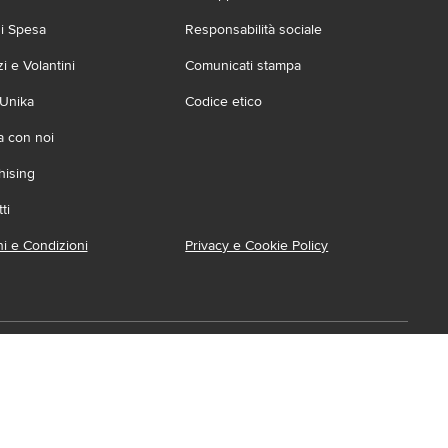
zi Spesa
Responsabilità sociale
 e Volantini
Comunicati stampa
 Unika
Codice etico
a con noi
hising
ti
i e Condizioni
Privacy e Cookie Policy
ca l'App
ionabile su:
Accessibilità