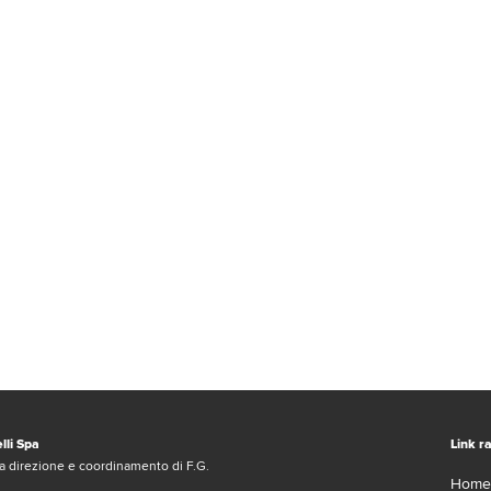
lli Spa
Link ra
a direzione e coordinamento di F.G.
Home