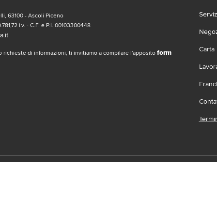
Servi
li, 63100 - Ascoli Piceno
.781,72 i.v. - C.F. e P.I. 00103300448
Negozi
.it
Carta
form
 richieste di informazioni, ti invitiamo a compilare l'apposito
Lavor
Franc
Contat
Termin
social
Scari
 | Gruppo Gabrielli | La società adotta il Codice Etico D.L.gs. 23/1/01 vis
.it |