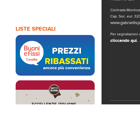
Contrada Monticel
Cap. Soc. eur. 320
www.gabriellispa
LISTE SPECIALI
Per segnalazioni o
cliccando qui
.
Seguici sui 
© Copyright 2019
www.gabriellispa