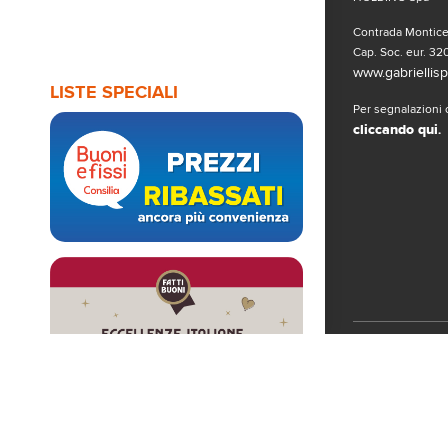
Contrada Monticel
Cap. Soc. eur. 320
www.gabriellispa
LISTE SPECIALI
Per segnalazioni o
cliccando qui
.
Seguici sui 
© Copyright 2019
www.gabriellispa