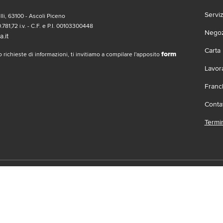
Servi
li, 63100 - Ascoli Piceno
.781,72 i.v. - C.F. e P.I. 00103300448
Negozi
.it
Carta
form
 richieste di informazioni, ti invitiamo a compilare l'apposito
Lavor
Franc
Contat
Termin
social
Scari
 | Gruppo Gabrielli | La società adotta il Codice Etico D.L.gs. 23/1/01 vis
.it |