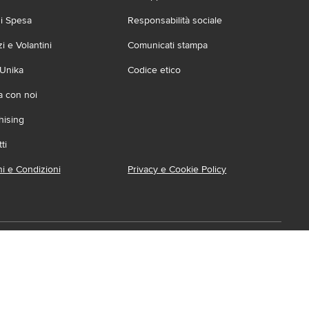
zi Spesa
Responsabilità sociale
 e Volantini
Comunicati stampa
 Unika
Codice etico
a con noi
hising
ti
i e Condizioni
Privacy e Cookie Policy
ca l'App
ionabile su:
Accessibilità