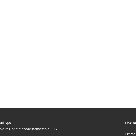
lli Spa
Link ra
a direzione e coordinamento di F.G.
Home