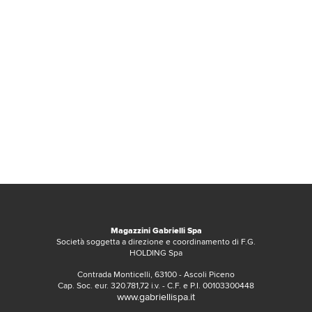
Magazzini Gabrielli Spa
Società soggetta a direzione e coordinamento di F.G.
HOLDING Spa
Contrada Monticelli, 63100 - Ascoli Piceno
Cap. Soc. eur. 320.781,72 i.v. - C.F. e P.I. 00103300448
www.gabriellispa.it