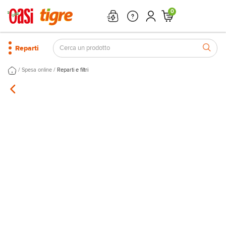
0
Reparti
/
/
Spesa online
Reparti e filtri