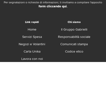
Per segnalazioni o richieste di informazioni, ti invitiamo a compilare l'apposito
form cliccando qui
.
Link rapidi
Chi siamo
Home
Il Gruppo Gabrielli
Servizi Spesa
Responsabilità sociale
Negozi e Volantini
Comunicati stampa
Carta Unika
Codice etico
Lavora con noi
Franchising
Contatti
Termini e Condizioni
Privacy e Cookie Policy