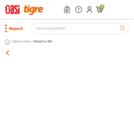
0
Reparti
/
/
Spesa online
Reparti e filtri