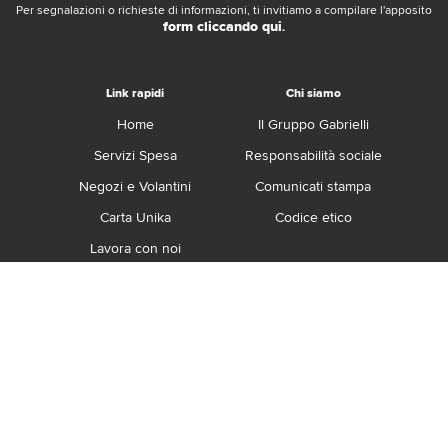
Per segnalazioni o richieste di informazioni, ti invitiamo a compilare l'apposito
form cliccando qui
.
Link rapidi
Chi siamo
Home
Il Gruppo Gabrielli
Servizi Spesa
Responsabilità sociale
Negozi e Volantini
Comunicati stampa
Carta Unika
Codice etico
Lavora con noi
Franchising
Contatti
Termini e Condizioni
Privacy e Cookie Policy