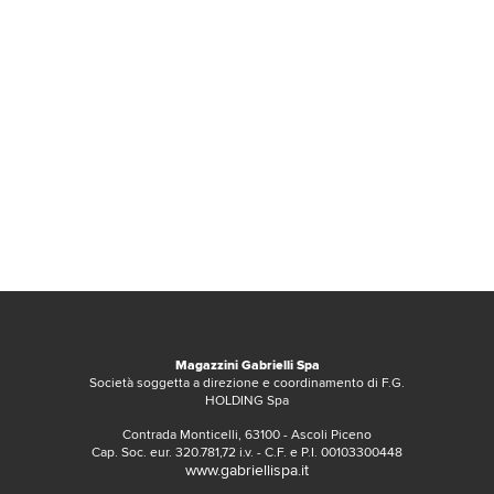
Magazzini Gabrielli Spa
Società soggetta a direzione e coordinamento di F.G.
HOLDING Spa
Contrada Monticelli, 63100 - Ascoli Piceno
Cap. Soc. eur. 320.781,72 i.v. - C.F. e P.I. 00103300448
www.gabriellispa.it