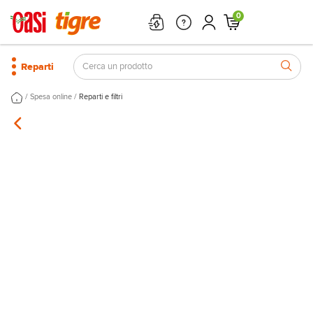
0
Reparti
/
/
Spesa online
Reparti e filtri