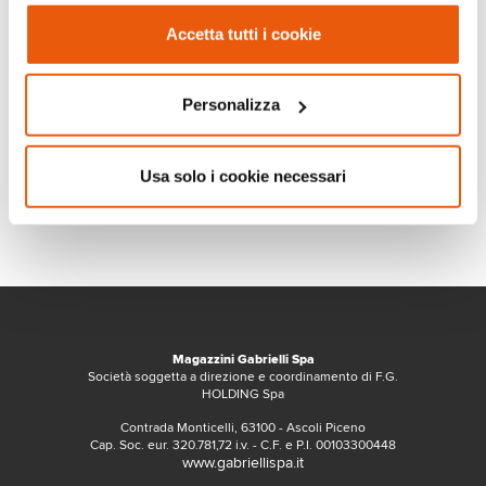
Accetta tutti i cookie
Personalizza
Usa solo i cookie necessari
Magazzini Gabrielli Spa
Società soggetta a direzione e coordinamento di F.G.
HOLDING Spa
Contrada Monticelli, 63100 - Ascoli Piceno
Cap. Soc. eur. 320.781,72 i.v. - C.F. e P.I. 00103300448
www.gabriellispa.it