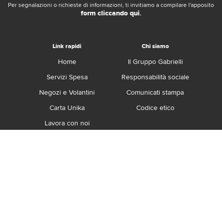
Per segnalazioni o richieste di informazioni, ti invitiamo a compilare l'apposito
form cliccando qui
.
Link rapidi
Chi siamo
Home
Il Gruppo Gabrielli
Servizi Spesa
Responsabilità sociale
Negozi e Volantini
Comunicati stampa
Carta Unika
Codice etico
Lavora con noi
Franchising
Contatti
Termini e Condizioni
Privacy e Cookie Policy