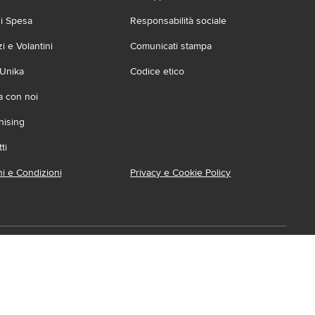
zi Spesa
Responsabilità sociale
 e Volantini
Comunicati stampa
 Unika
Codice etico
a con noi
hising
ti
i e Condizioni
Privacy e Cookie Policy
ca l'App
ionabile su:
Accessibilità