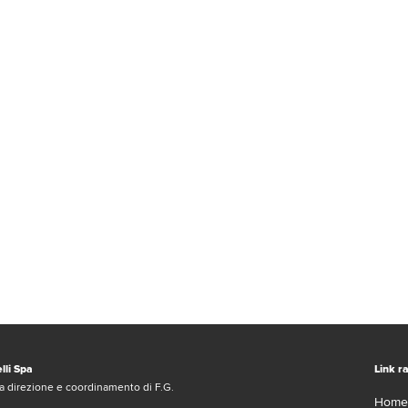
lli Spa
Link ra
a direzione e coordinamento di F.G.
Home