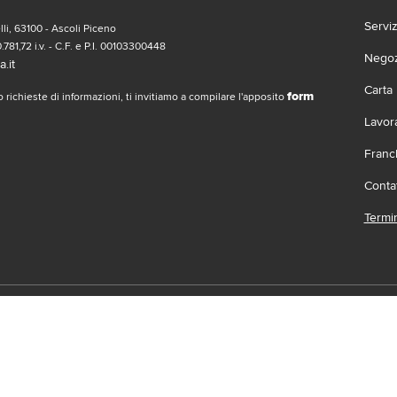
Servi
li, 63100 - Ascoli Piceno
.781,72 i.v. - C.F. e P.I. 00103300448
Negozi
.it
Carta
form
 richieste di informazioni, ti invitiamo a compilare l'apposito
Lavor
Franc
Contat
Termin
social
Scari
 | Gruppo Gabrielli | La società adotta il Codice Etico D.L.gs. 23/1/01 vis
.it |