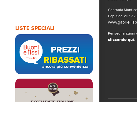
Contrada Monticel
Cap. Soc. eur. 320
www.gabriellispa
LISTE SPECIALI
Per segnalazioni o
cliccando qui
.
Seguici sui 
© Copyright 2019
www.gabriellispa